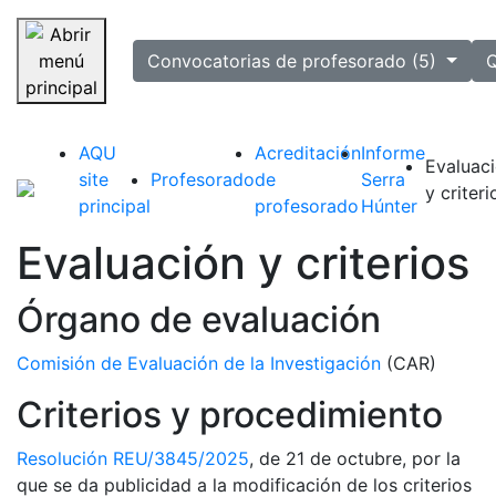
selected
Convocatorias de profesorado (5)
Q
Saltar navegación
AQU
Acreditación
Informe
Evaluac
site
Profesorado
de
Serra
y criteri
principal
profesorado
Húnter
Evaluación y criterios
Órgano de evaluación
Comisión de Evaluación de la Investigación
(CAR)
Criterios y procedimiento
Resolución REU/3845/2025
, de 21 de octubre, por la
que se da publicidad a la modificación de los criterios