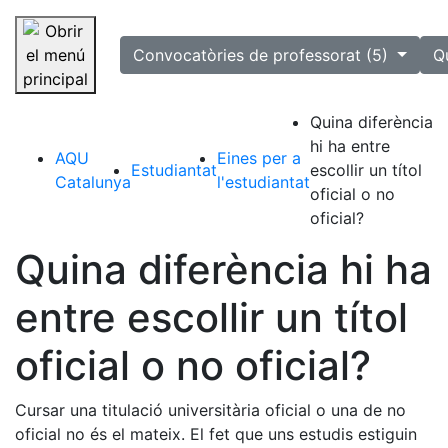
selected
Convocatòries de professorat (5)
Q
Saltar la navegació
Quina diferència
hi ha entre
AQU
Eines per a
Estudiantat
escollir un títol
Catalunya
l'estudiantat
oficial o no
oficial?
Quina diferència hi ha
entre escollir un títol
oficial o no oficial?
Cursar una titulació universitària oficial o una de no
oficial no és el mateix. El fet que uns estudis estiguin