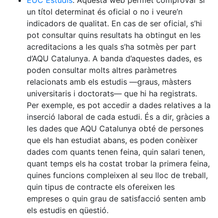
EUC Estudis
. Aquesta web permet comprovar si
un títol determinat és oficial o no i veure’n
indicadors de qualitat. En cas de ser oficial, s’hi
pot consultar quins resultats ha obtingut en les
acreditacions a les quals s’ha sotmès per part
d’AQU Catalunya. A banda d’aquestes dades, es
poden consultar molts altres paràmetres
relacionats amb els estudis —graus, màsters
universitaris i doctorats— que hi ha registrats.
Per exemple, es pot accedir a dades relatives a la
inserció laboral de cada estudi. És a dir, gràcies a
les dades que AQU Catalunya obté de persones
que els han estudiat abans, es poden conèixer
dades com quants tenen feina, quin salari tenen,
quant temps els ha costat trobar la primera feina,
quines funcions compleixen al seu lloc de treball,
quin tipus de contracte els ofereixen les
empreses o quin grau de satisfacció senten amb
els estudis en qüestió.