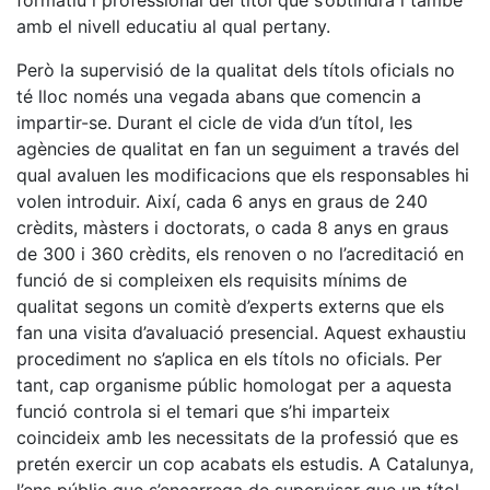
formatiu i professional del títol que s’obtindrà i també
amb el nivell educatiu al qual pertany.
Però la supervisió de la qualitat dels títols oficials no
té lloc només una vegada abans que comencin a
impartir-se. Durant el cicle de vida d’un títol, les
agències de qualitat en fan un seguiment a través del
qual avaluen les modificacions que els responsables hi
volen introduir. Així, cada 6 anys en graus de 240
crèdits, màsters i doctorats, o cada 8 anys en graus
de 300 i 360 crèdits, els renoven o no l’acreditació en
funció de si compleixen els requisits mínims de
qualitat segons un comitè d’experts externs que els
fan una visita d’avaluació presencial. Aquest exhaustiu
procediment no s’aplica en els títols no oficials. Per
tant, cap organisme públic homologat per a aquesta
funció controla si el temari que s’hi imparteix
coincideix amb les necessitats de la professió que es
pretén exercir un cop acabats els estudis. A Catalunya,