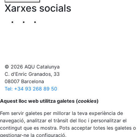
Xarxes socials
Segueix-nos al nostre canal de Twitter
Segueix-nos al nostre canal de Linkedin
Segueix-nos al nostre canal de YouT
© 2026 AQU Catalunya
C. d'Enric Granados, 33
08007 Barcelona
Tel: +34 93 268 89 50
Anar al principi
Aquest lloc web utilitza galetes (
cookies
)
Fem servir galetes per millorar la teva experiència de
navegació, analitzar el trànsit del lloc i personalitzar el
contingut que es mostra. Pots acceptar totes les galetes o
gestionar-ne la configuració.