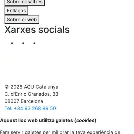
Sobre nosaltres
Enllaços
Sobre el web
Xarxes socials
Segueix-nos al nostre canal de Twitter
Segueix-nos al nostre canal de Linkedin
Segueix-nos al nostre canal de YouT
© 2026 AQU Catalunya
C. d'Enric Granados, 33
08007 Barcelona
Tel: +34 93 268 89 50
Anar al principi
Aquest lloc web utilitza galetes (
cookies
)
Fem servir galetes per millorar la teva experiència de