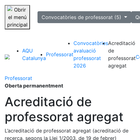
selected
Convocatòries de professorat (5)
Q
Saltar la navegació
Convocatòries
Acreditació
AQU
avaluació
de
Professorat
C
Catalunya
professorat
professorat
2026
agregat
Professorat
Oberta permanentment
Acreditació de
professorat agregat
L’acreditació de professorat agregat (acreditació de
recerca, segons la Llei 1/2003, de 19 de febrer)