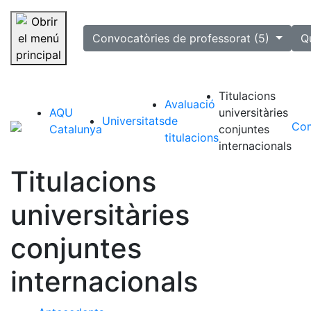
selected
Convocatòries de professorat (5)
Q
Saltar la navegació
Titulacions
Avaluació
AQU
universitàries
Universitats
de
Com
Catalunya
conjuntes
titulacions
internacionals
Titulacions
universitàries
conjuntes
internacionals