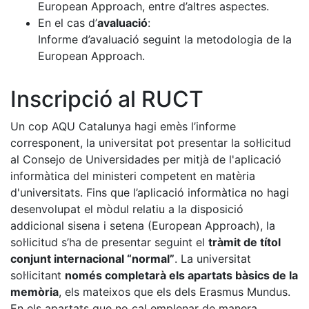
European Approach, entre d’altres aspectes.
En el cas d’
avaluació
:
Informe d’avaluació seguint la metodologia de la
European Approach.
Inscripció al RUCT
Un cop AQU Catalunya hagi emès l’informe
corresponent, la universitat pot presentar la sol·licitud
al Consejo de Universidades per mitjà de l'aplicació
informàtica del ministeri competent en matèria
d'universitats. Fins que l’aplicació informàtica no hagi
desenvolupat el mòdul relatiu a la disposició
addicional sisena i setena (European Approach), la
sol·licitud s’ha de presentar seguint el
tràmit de títol
conjunt internacional “normal”
. La universitat
sol·licitant
només completarà els apartats bàsics de la
memòria
, els mateixos que els dels Erasmus Mundus.
En els apartats que no cal emplenar de manera