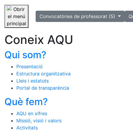
selected
Convocatòries de professorat (5)
Q
Saltar la navegació
Coneix AQU
Qui som?
Presentació
Estructura organitzativa
Lleis i estatuts
Portal de transparència
Què fem?
AQU en xifres
Missió, visió i valors
Activitats