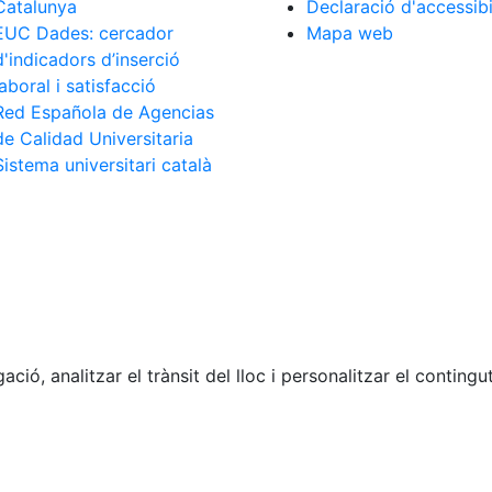
Catalunya
Declaració d'accessibi
EUC Dades: cercador
Mapa web
d'indicadors d’inserció
laboral i satisfacció
Red Española de Agencias
de Calidad Universitaria
Sistema universitari català
ació, analitzar el trànsit del lloc i personalitzar el contin