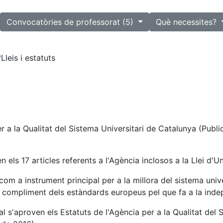
lected
Convocatòries de professorat (5)
Què necessites?
?
Lleis i estatuts
er a la Qualitat del Sistema Universitari de Catalunya (Pub
n els 17 articles referents a l'Agència inclosos a la Llei d'
com a instrument principal per a la millora del sistema univ
del compliment dels estàndards europeus pel que fa a la in
ual s'aproven els Estatuts de l'Agència per a la Qualitat del