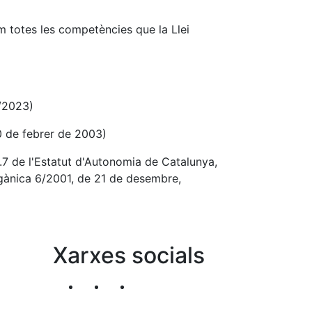
m totes les competències que la Llei
/2023)
 de febrer de 2003)
.7 de l'Estatut d'Autonomia de Catalunya,
orgànica 6/2001, de 21 de desembre,
Xarxes socials
Segueix-nos al nostre canal de Twitter
Segueix-nos al nostre canal de Li
Segueix-nos al nostre canal