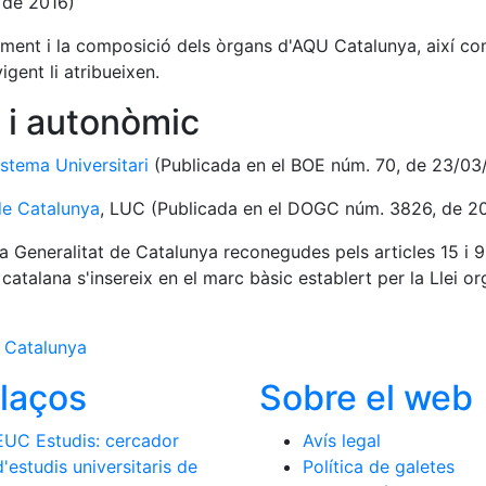
 de 2016)
onament i la composició dels òrgans d'AQU Catalunya, així co
gent li atribueixen.
 i autonòmic
stema Universitari
(Publicada en el BOE núm. 70, de 23/03
 de Catalunya
, LUC (Publicada en el DOGC núm. 3826, de 20
 Generalitat de Catalunya reconegudes pels articles 15 i 9
 catalana s'insereix en el marc bàsic establert per la Llei 
e Catalunya
llaços
Sobre el web
EUC Estudis: cercador
Avís legal
d'estudis universitaris de
Política de galetes