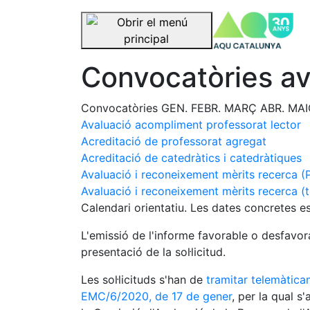
se
Saltar la navegació
Convocatòries av
Convocatòries
GEN.
FEBR.
MARÇ
ABR.
MAI
Avaluació acompliment professorat lector
Acreditació de professorat agregat
Acreditació de catedràtics i catedràtiques
Avaluació i reconeixement mèrits recerca (
Avaluació i reconeixement mèrits recerca (
Calendari orientatiu. Les dates concretes 
L'emissió de l'informe favorable o desfavor
presentació de la sol·licitud.
Les sol·licituds s'han de
tramitar telemàtic
EMC/6/2020, de 17 de gener
, per la qual s