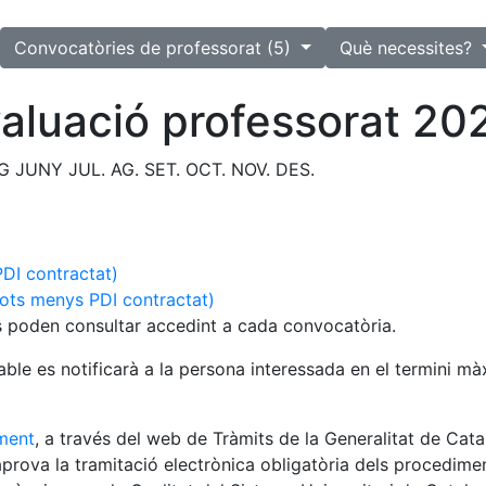
lected
Convocatòries de professorat (5)
Què necessites?
aluació professorat 20
G
JUNY
JUL.
AG.
SET.
OCT.
NOV.
DES.
PDI contractat)
tots menys PDI contractat)
es poden consultar accedint a cada convocatòria.
able es notificarà a la persona interessada en el termini 
ament
, a través del web de Tràmits de la Generalitat de Catal
'aprova la tramitació electrònica obligatòria dels procedimen