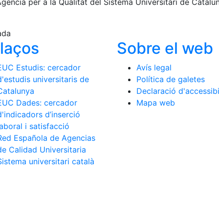
gència per a la Qualitat del Sistema Universitari de Catalu
ada
llaços
Sobre el web
EUC Estudis: cercador
Avís legal
d'estudis universitaris de
Política de galetes
Catalunya
Declaració d'accessibi
EUC Dades: cercador
Mapa web
d'indicadors d’inserció
laboral i satisfacció
Red Española de Agencias
de Calidad Universitaria
Sistema universitari català