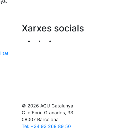
nya.
Xarxes socials
Segueix-nos al nostre canal de Twitter
Segueix-nos al nostre canal de Li
Segueix-nos al nostre canal
litat
© 2026 AQU Catalunya
C. d'Enric Granados, 33
08007 Barcelona
Tel: +34 93 268 89 50