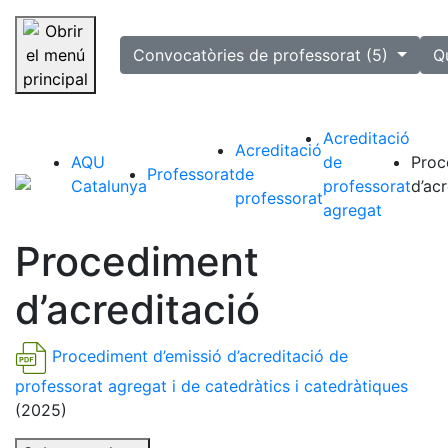
selected
Convocatòries de professorat (5)
Q
Saltar la navegació
Acreditació
Acreditació
AQU
de
Proc
Professorat
de
Catalunya
professorat
d’ac
professorat
agregat
Procediment
d’acreditació
Procediment d’emissió d’acreditació de
professorat agregat i de catedràtics i catedràtiques
(2025)