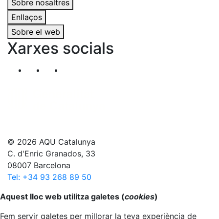
Sobre nosaltres
Enllaços
Sobre el web
Xarxes socials
Segueix-nos al nostre canal de Twitter
Segueix-nos al nostre canal de Linkedin
Segueix-nos al nostre canal de YouT
© 2026 AQU Catalunya
C. d'Enric Granados, 33
08007 Barcelona
Tel: +34 93 268 89 50
Anar al principi
Aquest lloc web utilitza galetes (
cookies
)
Fem servir galetes per millorar la teva experiència de