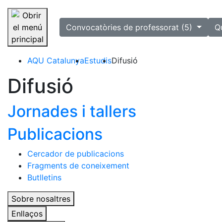
selected
Convocatòries de professorat (5)
Q
Saltar la navegació
AQU Catalunya
Estudis
Difusió
Difusió
Jornades i tallers
Publicacions
Cercador de publicacions
Fragments de coneixement
Butlletins
Sobre nosaltres
Enllaços