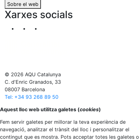
Sobre el web
Xarxes socials
Segueix-nos al nostre canal de Twitter
Segueix-nos al nostre canal de Linkedin
Segueix-nos al nostre canal de YouT
© 2026 AQU Catalunya
C. d'Enric Granados, 33
08007 Barcelona
Tel: +34 93 268 89 50
Anar al principi
Aquest lloc web utilitza galetes (
cookies
)
Fem servir galetes per millorar la teva experiència de
navegació, analitzar el trànsit del lloc i personalitzar el
contingut que es mostra. Pots acceptar totes les galetes o