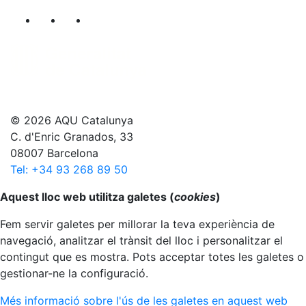
Segueix-nos al nostre canal de Twitter
Segueix-nos al nostre canal de Linkedin
Segueix-nos al nostre canal de YouT
© 2026 AQU Catalunya
C. d'Enric Granados, 33
08007 Barcelona
Tel: +34 93 268 89 50
Anar al principi
Aquest lloc web utilitza galetes (
cookies
)
Fem servir galetes per millorar la teva experiència de
navegació, analitzar el trànsit del lloc i personalitzar el
contingut que es mostra. Pots acceptar totes les galetes o
gestionar-ne la configuració.
Més informació sobre l'ús de les galetes en aquest web