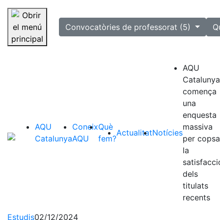
selected
Convocatòries de professorat (5)
Q
Saltar la navegació
AQU
Catalunya
comença
una
enquesta
AQU
Coneix
Què
massiva
Actualitat
Notícies
Catalunya
AQU
fem?
per copsa
la
satisfacci
dels
titulats
recents
Estudis
02/12/2024