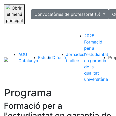
selected
Convocatòries de professorat (5)
Q
Saltar la navegació
2025:
Formació
per a
AQU
Jornades
l'estudiantat
Estudis
Difusió
Pro
Catalunya
i tallers
en garantia
de la
qualitat
universitària
Programa
Formació per a
l'estudiantat en garantia de