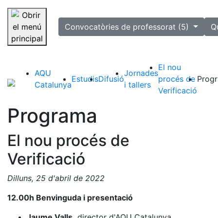
selected
Convocatòries de professorat (5)
Q
Saltar la navegació
El nou
AQU
Jornades
Estudis
Difusió
procés de
Prog
Catalunya
i tallers
Verificació
Programa
El nou procés de
Verificació
Dilluns, 25 d'abril de 2022
12.00h Benvinguda i
presentació
Jaume Valls,
director d'AQU Catalunya