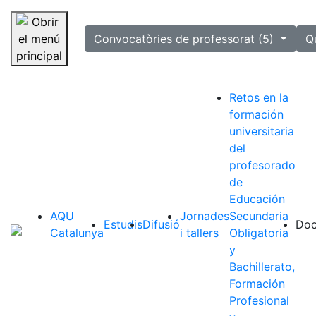
selected
Convocatòries de professorat (5)
Q
Saltar la navegació
Retos en la
formación
universitaria
del
profesorado
de
Educación
AQU
Jornades
Secundaria
Estudis
Difusió
Doc
Catalunya
i tallers
Obligatoria
y
Bachillerato,
Formación
Profesional