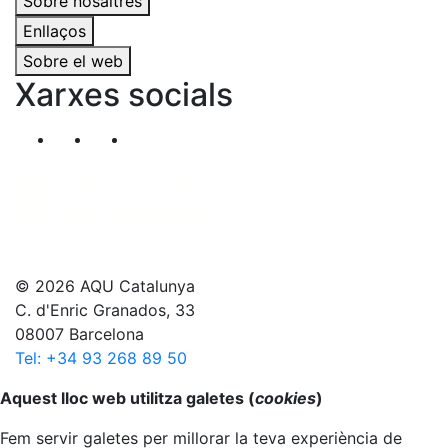
Sobre nosaltres
Enllaços
Sobre el web
Xarxes socials
Segueix-nos al nostre canal de Twitter
Segueix-nos al nostre canal de Linkedin
Segueix-nos al nostre canal de YouT
© 2026 AQU Catalunya
C. d'Enric Granados, 33
08007 Barcelona
Tel: +34 93 268 89 50
Anar al principi
Aquest lloc web utilitza galetes (
cookies
)
Fem servir galetes per millorar la teva experiència de