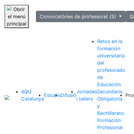
selected
Convocatòries de professorat (5)
Q
Saltar la navegació
Retos en la
formación
universitaria
del
profesorado
de
Educación
AQU
Jornades
Secundaria
Estudis
Difusió
Pro
Catalunya
i tallers
Obligatoria
y
Bachillerato,
Formación
Profesional