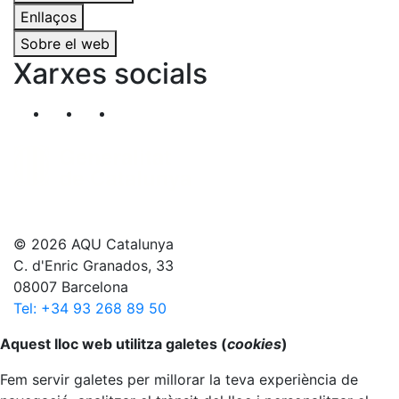
Enllaços
Sobre el web
Xarxes socials
Segueix-nos al nostre canal de Twitter
Segueix-nos al nostre canal de Linkedin
Segueix-nos al nostre canal de YouT
© 2026 AQU Catalunya
C. d'Enric Granados, 33
08007 Barcelona
Tel: +34 93 268 89 50
Anar al principi
Aquest lloc web utilitza galetes (
cookies
)
Fem servir galetes per millorar la teva experiència de