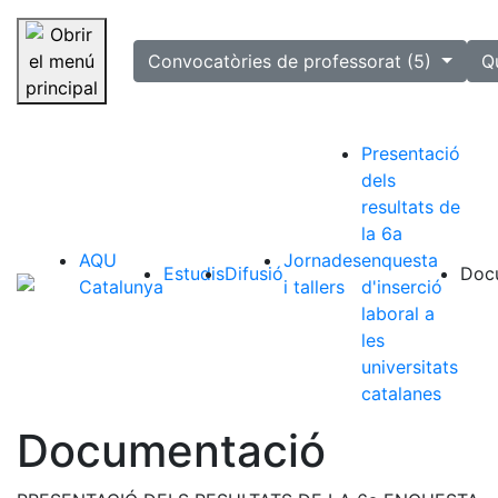
selected
Convocatòries de professorat (5)
Q
Saltar la navegació
Presentació
dels
resultats de
la 6a
AQU
Jornades
enquesta
Estudis
Difusió
Doc
Catalunya
i tallers
d'inserció
laboral a
les
universitats
catalanes
Documentació