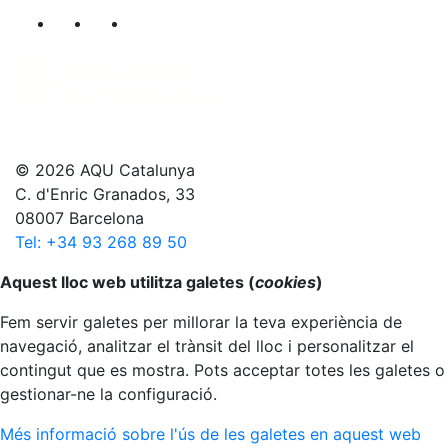
Segueix-nos al nostre canal de Twitter
Segueix-nos al nostre canal de Linkedin
Segueix-nos al nostre canal de YouT
© 2026 AQU Catalunya
C. d'Enric Granados, 33
08007 Barcelona
Tel: +34 93 268 89 50
Anar al principi
Aquest lloc web utilitza galetes (
cookies
)
Fem servir galetes per millorar la teva experiència de
navegació, analitzar el trànsit del lloc i personalitzar el
contingut que es mostra. Pots acceptar totes les galetes o
gestionar-ne la configuració.
Més informació sobre l'ús de les galetes en aquest web