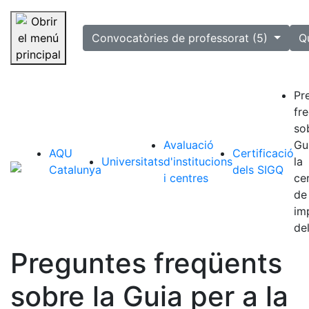
selected
Convocatòries de professorat (5)
Q
Saltar la navegació
Pr
fr
so
Avaluació
Gu
AQU
Certificació
Universitats
d'institucions
la
Catalunya
dels SIGQ
i centres
cer
de
im
de
Preguntes freqüents
sobre la Guia per a la