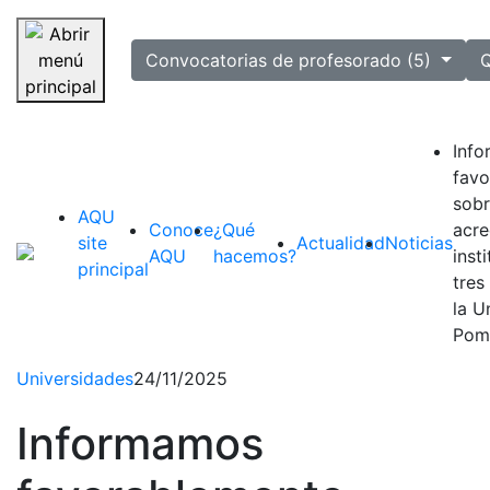
selected
Convocatorias de profesorado (5)
Q
Saltar navegación
Inf
favo
sobr
AQU
Conoce
¿Qué
acre
site
Actualidad
Noticias
AQU
hacemos?
inst
principal
tres
la U
Pom
Universidades
24/11/2025
Informamos