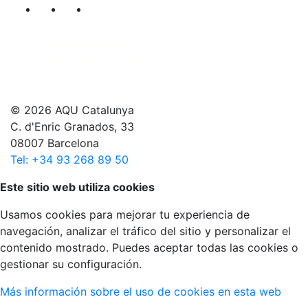
Segueix-nos al nostre canal de Twitter
Segueix-nos al nostre canal de Linkedin
Segueix-nos al nostre canal de YouT
© 2026 AQU Catalunya
C. d'Enric Granados, 33
08007 Barcelona
Tel: +34 93 268 89 50
Volver arriba
Este sitio web utiliza cookies
Usamos cookies para mejorar tu experiencia de
navegación, analizar el tráfico del sitio y personalizar el
contenido mostrado. Puedes aceptar todas las cookies o
gestionar su configuración.
Más información sobre el uso de cookies en esta web