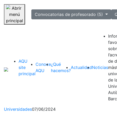
selected
Convocatorias de profesorado (5)
Q
Saltar navegación
Inf
favo
sob
l’ac
AQU
de 
Conoce
¿Qué
site
Actualidad
Noticias
màs
AQU
hacemos?
principal
univ
de l
Univ
Aut
Barc
Universidades
07/06/2024