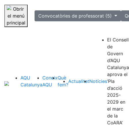
selected
Convocatòries de professorat (5)
Q
Saltar la navegació
El Consell
de
Govern
d’AQU
Catalunya
aprova el
AQU
Coneix
Què
Actualitat
Notícies
‘Pla
Catalunya
AQU
fem?
d’acció
2025-
2029 en
el marc
de la
CoARA’