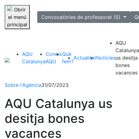
selected
Convocatòries de professorat (5)
Q
Saltar la navegació
AQU
Catalunya
AQU
Coneix
Què
Actualitat
Notícies
us desitja
Catalunya
AQU
fem?
bones
vacances
Sobre l'Agència
31/07/2023
AQU Catalunya us
desitja bones
vacances