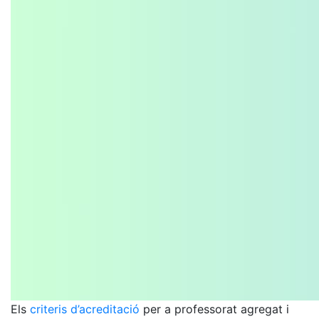
Els
criteris d’acreditació
per a professorat agregat i