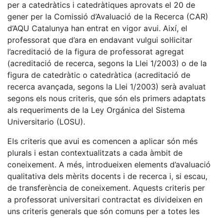
per a catedràtics i catedràtiques aprovats el 20 de
gener per la Comissió d’Avaluació de la Recerca (CAR)
d’AQU Catalunya han entrat en vigor avui. Així, el
professorat que d’ara en endavant vulgui sol·licitar
l’acreditació de la figura de professorat agregat
(acreditació de recerca, segons la Llei 1/2003) o de la
figura de catedràtic o catedràtica (acreditació de
recerca avançada, segons la Llei 1/2003) serà avaluat
segons els nous criteris, que són els primers adaptats
als requeriments de la Ley Orgánica del Sistema
Universitario (LOSU).
Els criteris que avui es comencen a aplicar són més
plurals i estan contextualitzats a cada àmbit de
coneixement. A més, introdueixen elements d’avaluació
qualitativa dels mèrits docents i de recerca i, si escau,
de transferència de coneixement. Aquests criteris per
a professorat universitari contractat es divideixen en
uns criteris generals que són comuns per a totes les