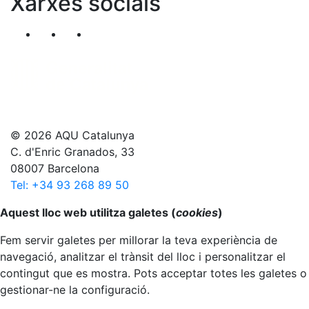
Xarxes socials
Segueix-nos al nostre canal de Twitter
Segueix-nos al nostre canal de Linkedin
Segueix-nos al nostre canal de YouT
© 2026 AQU Catalunya
C. d'Enric Granados, 33
08007 Barcelona
Tel: +34 93 268 89 50
Anar al principi
Aquest lloc web utilitza galetes (
cookies
)
Fem servir galetes per millorar la teva experiència de
navegació, analitzar el trànsit del lloc i personalitzar el
contingut que es mostra. Pots acceptar totes les galetes o
gestionar-ne la configuració.