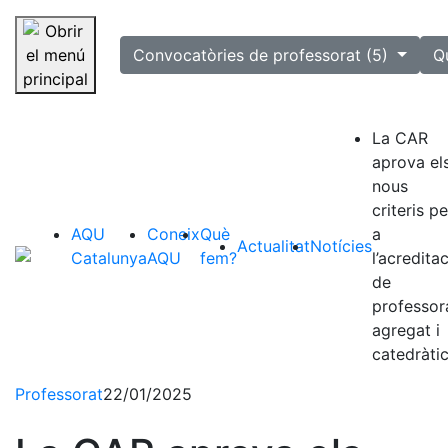
selected
Convocatòries de professorat (5)
Q
Saltar la navegació
La CAR
aprova el
nous
criteris pe
AQU
Coneix
Què
a
Actualitat
Notícies
Catalunya
AQU
fem?
l’acredita
de
professor
agregat i
catedràti
Professorat
22/01/2025