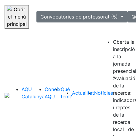
selected
Convocatòries de professorat (5)
Q
Saltar la navegació
Oberta la
inscripció
a la
jornada
presencia
‘Avaluació
de la
AQU
Coneix
Què
Actualitat
Notícies
recerca:
Catalunya
AQU
fem?
indicador
i reptes
de la
recerca
local i de