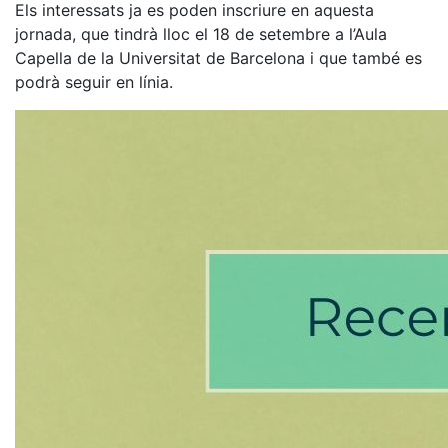
Els interessats ja es poden inscriure en aquesta
jornada, que tindrà lloc el 18 de setembre a l’Aula
Capella de la Universitat de Barcelona i que també es
podrà seguir en línia.