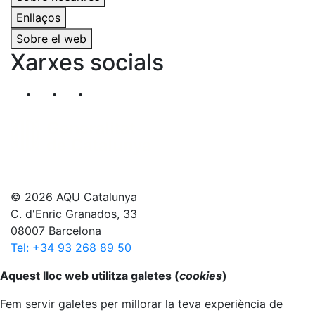
Enllaços
Sobre el web
Xarxes socials
Segueix-nos al nostre canal de Twitter
Segueix-nos al nostre canal de Linkedin
Segueix-nos al nostre canal de YouT
© 2026 AQU Catalunya
C. d'Enric Granados, 33
08007 Barcelona
Tel: +34 93 268 89 50
Anar al principi
Aquest lloc web utilitza galetes (
cookies
)
Fem servir galetes per millorar la teva experiència de