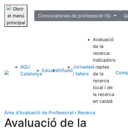
selected
Convocatòries de professorat (5)
Q
Saltar la navegació
Avaluació
de la
recerca:
indicadors
AQU
Jornades
i reptes
Estudis
Difusió
Compa
Catalunya
i tallers
de la
recerca
local i de
la recerca
en català
Àrea d'Avaluació de Professorat i Recerca
Avaluació de la