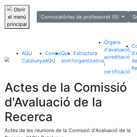
selected
Convocatòries de professorat (5)
Q
Saltar la navegació
Òrgans
Co
d'avaluació,
AQU
Coneix
Qui
Estructura
d'
acreditació
Catalunya
AQU
som?
organitzativa
de
i
Re
certificació
Actes de la Comissió
d'Avaluació de la
Recerca
Actes de les reunions de la Comissió d'Avaluació de la