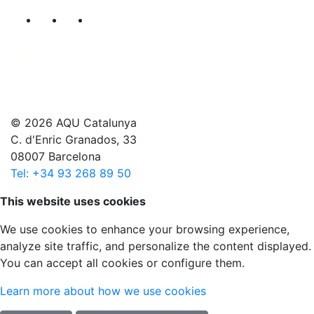
Segueix-nos al nostre canal de Twitter
Segueix-nos al nostre canal de Linkedin
Segueix-nos al nostre canal de YouT
© 2026 AQU Catalunya
C. d'Enric Granados, 33
08007 Barcelona
Tel: +34 93 268 89 50
Scroll to top
This website uses cookies
We use cookies to enhance your browsing experience,
analyze site traffic, and personalize the content displayed.
You can accept all cookies or configure them.
Learn more about how we use cookies