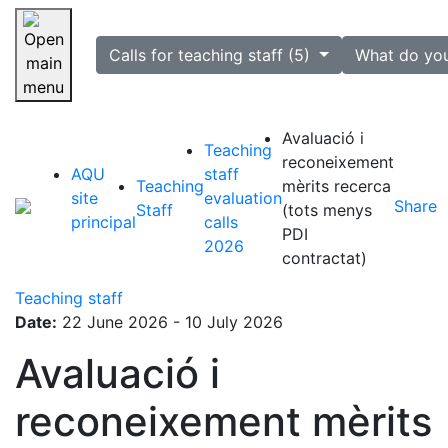
selected
Calls for teaching staff (5)
What do yo
Skip navigation
Avaluació i
Teaching
reconeixement
AQU
staff
Teaching
mèrits recerca
site
evaluation
Share
Staff
(tots menys
principal
calls
PDI
2026
contractat)
Teaching staff
Date:
22 June 2026 - 10 July 2026
Avaluació i
reconeixement mèrits