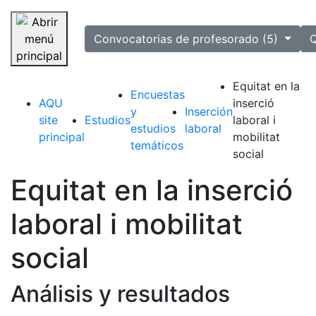
selected
Convocatorias de profesorado (5)
Q
Saltar navegación
Equitat en la
Encuestas
AQU
inserció
y
Inserción
site
Estudios
laboral i
estudios
laboral
principal
mobilitat
temáticos
social
Equitat en la inserció
laboral i mobilitat
social
Análisis y resultados