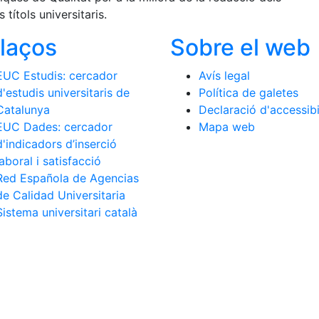
 títols universitaris.
llaços
Sobre el web
EUC Estudis: cercador
Avís legal
d'estudis universitaris de
Política de galetes
Catalunya
Declaració d'accessibi
EUC Dades: cercador
Mapa web
d'indicadors d’inserció
laboral i satisfacció
Red Española de Agencias
de Calidad Universitaria
Sistema universitari català