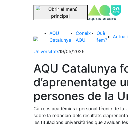
se
Saltar la navegació
AQU
Coneix
Què
Actuali
Catalunya
AQU
fem?
Universitats
19/05/2026
AQU Catalunya fo
d’aprenentatge u
persones de la Un
Càrrecs acadèmics i personal tècnic de la 
sobre la redacció dels resultats d’aprenent
les titulacions universitàries que avaluen l