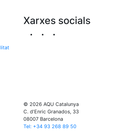
Xarxes socials
Segueix-nos al nostre canal de Twitter
Segueix-nos al nostre canal de Li
Segueix-nos al nostre canal
litat
© 2026 AQU Catalunya
C. d'Enric Granados, 33
08007 Barcelona
Tel: +34 93 268 89 50