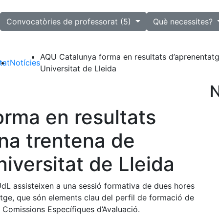
lected
Convocatòries de professorat (5)
Què necessites?
AQU Catalunya forma en resultats d’aprenentatg
tat
Notícies
Universitat de Lleida
N
rma en resultats
na trentena de
iversitat de Lleida
UdL assisteixen a una sessió formativa de dues hores
atge, que són elements clau del perfil de formació de
es Comissions Específiques d’Avaluació.