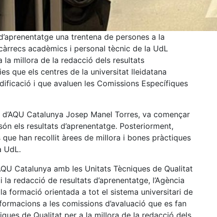
d’aprenentatge una trentena de persones a la
 càrrecs acadèmics i personal tècnic de la UdL
la millora de la redacció dels resultats
ies que els centres de la universitat lleidatana
dificació i que avaluen les Comissions Específiques
ic d’AQU Catalunya Josep Manel Torres, va començar
ón els resultats d’aprenentatge. Posteriorment,
 que han recollit àrees de millora i bones pràctiques
 la UdL.
d’AQU Catalunya amb les Unitats Tècniques de Qualitat
 i la redacció de resultats d’aprenentatge, l’Agència
la formació orientada a tot el sistema universitari de
s formacions a les comissions d’avaluació que es fan
iques de Qualitat per a la millora de la redacció dels