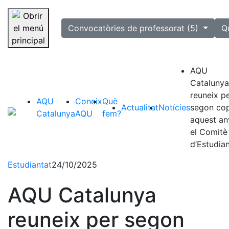
selected
Convocatòries de professorat (5)
Q
Saltar la navegació
AQU
Catalunya
reuneix p
AQU
Coneix
Què
Actualitat
Notícies
segon co
Catalunya
AQU
fem?
aquest an
el Comitè
d’Estudia
Estudiantat
24/10/2025
AQU Catalunya
reuneix per segon