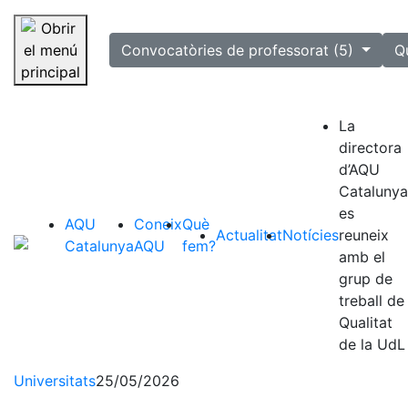
selected
Convocatòries de professorat (5)
Q
Saltar la navegació
La
directora
d’AQU
Catalunya
es
AQU
Coneix
Què
Actualitat
Notícies
reuneix
Catalunya
AQU
fem?
amb el
grup de
treball de
Qualitat
de la UdL
Universitats
25/05/2026