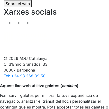
Sobre el web
Xarxes socials
Segueix-nos al nostre canal de Twitter
Segueix-nos al nostre canal de Linkedin
Segueix-nos al nostre canal de YouT
© 2026 AQU Catalunya
C. d'Enric Granados, 33
08007 Barcelona
Tel: +34 93 268 89 50
Anar al principi
Aquest lloc web utilitza galetes (
cookies
)
Fem servir galetes per millorar la teva experiència de
navegació, analitzar el trànsit del lloc i personalitzar el
contingut que es mostra. Pots acceptar totes les galetes o