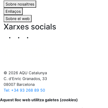
Sobre nosaltres
Enllaços
Sobre el web
Xarxes socials
Segueix-nos al nostre canal de Twitter
Segueix-nos al nostre canal de Linkedin
Segueix-nos al nostre canal de YouT
© 2026 AQU Catalunya
C. d'Enric Granados, 33
08007 Barcelona
Tel: +34 93 268 89 50
Anar al principi
Aquest lloc web utilitza galetes (
cookies
)