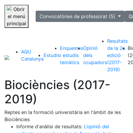
selected
Convocatòries de professorat (5)
Q
Saltar la navegació
Resultats
Enquestes
Opinió
de la 2a
Bi
AQU
Estudis
i estudis
dels
edició
(2
Catalunya
temàtics
ocupadors
(2017-
20
2019)
Biociències (2017-
2019)
Reptes en la formació universitària en l'àmbit de les
Biociències
Informe d'anàlisi de resultats:
L’opinió del