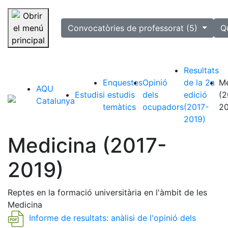
selected
Convocatòries de professorat (5)
Q
Saltar la navegació
Resultats
Enquestes
Opinió
de la 2a
Me
AQU
Estudis
i estudis
dels
edició
(2
Catalunya
temàtics
ocupadors
(2017-
20
2019)
Medicina (2017-
2019)
Reptes en la formació universitària en l'àmbit de les
Medicina
Informe de resultats: anàlisi de l'opinió dels