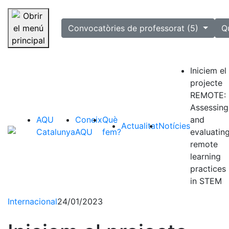
selected
Convocatòries de professorat (5)
Q
Saltar la navegació
Iniciem el
projecte
REMOTE:
Assessing
AQU
Coneix
Què
and
Actualitat
Notícies
Catalunya
AQU
fem?
evaluatin
remote
learning
practices
in STEM
Internacional
24/01/2023