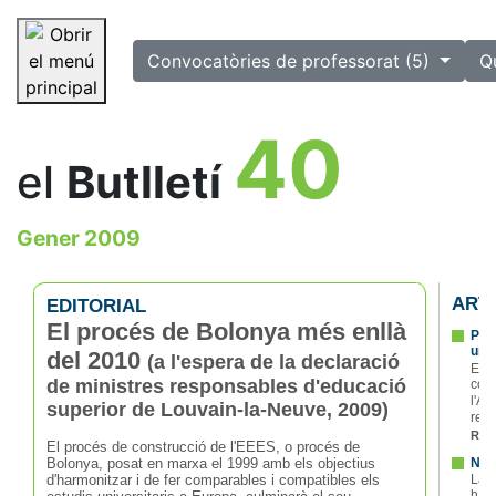
selected
Convocatòries de professorat (5)
Q
Saltar la navegació
40
el
Butlletí
Gener 2009