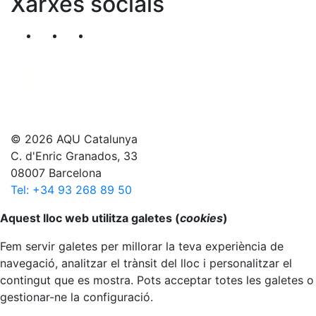
Xarxes socials
Segueix-nos al nostre canal de Twitter
Segueix-nos al nostre canal de Linkedin
Segueix-nos al nostre canal de YouT
© 2026 AQU Catalunya
C. d'Enric Granados, 33
08007 Barcelona
Tel: +34 93 268 89 50
Anar al principi
Aquest lloc web utilitza galetes (
cookies
)
Fem servir galetes per millorar la teva experiència de
navegació, analitzar el trànsit del lloc i personalitzar el
contingut que es mostra. Pots acceptar totes les galetes o
gestionar-ne la configuració.