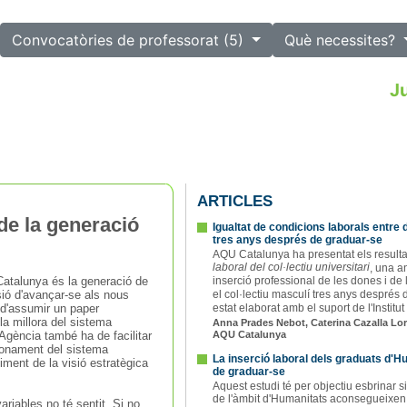
lected
Convocatòries de professorat (5)
Què necessites?
Ju