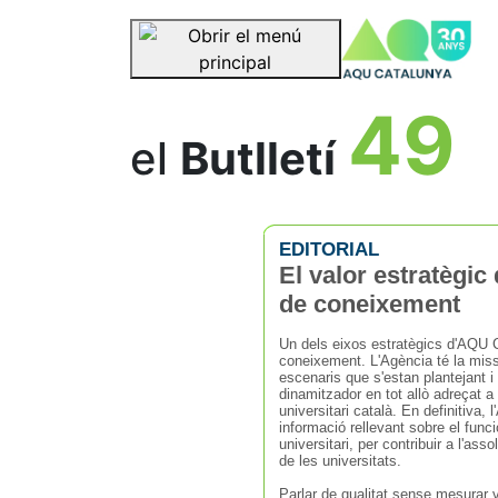
se
Saltar la navegació
49
el
Butlletí