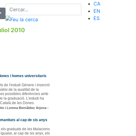
CA
EN
ES
liol 2010