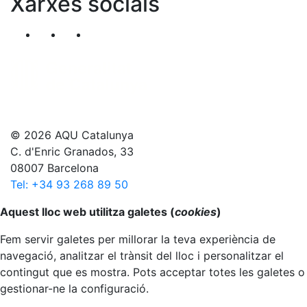
Xarxes socials
Segueix-nos al nostre canal de Twitter
Segueix-nos al nostre canal de Linkedin
Segueix-nos al nostre canal de YouT
© 2026 AQU Catalunya
C. d'Enric Granados, 33
08007 Barcelona
Tel: +34 93 268 89 50
Anar al principi
Aquest lloc web utilitza galetes (
cookies
)
Fem servir galetes per millorar la teva experiència de
navegació, analitzar el trànsit del lloc i personalitzar el
contingut que es mostra. Pots acceptar totes les galetes o
gestionar-ne la configuració.