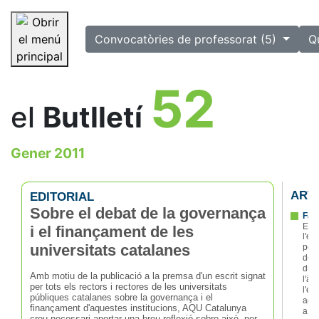
selected
Convocatòries de professorat (5)
Q
Saltar la navegació
52
el
Butlletí
Gener 2011