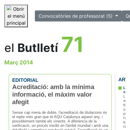
selected
Convocatòries de professorat (5)
Q
Saltar la navegació
71
el
Butlletí
Març 2014