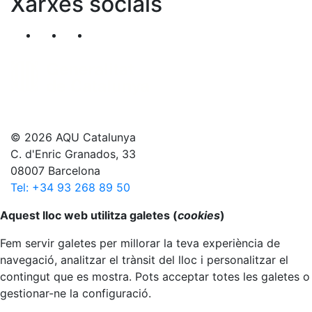
Xarxes socials
Segueix-nos al nostre canal de Twitter
Segueix-nos al nostre canal de Linkedin
Segueix-nos al nostre canal de YouT
© 2026 AQU Catalunya
C. d'Enric Granados, 33
08007 Barcelona
Tel: +34 93 268 89 50
Anar al principi
Aquest lloc web utilitza galetes (
cookies
)
Fem servir galetes per millorar la teva experiència de
navegació, analitzar el trànsit del lloc i personalitzar el
contingut que es mostra. Pots acceptar totes les galetes o
gestionar-ne la configuració.