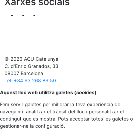
Xarxes socials
Segueix-nos al nostre canal de Twitter
Segueix-nos al nostre canal de Linkedin
Segueix-nos al nostre canal de YouT
© 2026 AQU Catalunya
C. d'Enric Granados, 33
08007 Barcelona
Tel: +34 93 268 89 50
Anar al principi
Aquest lloc web utilitza galetes (
cookies
)
Fem servir galetes per millorar la teva experiència de
navegació, analitzar el trànsit del lloc i personalitzar el
contingut que es mostra. Pots acceptar totes les galetes o
gestionar-ne la configuració.