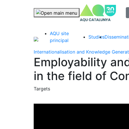
selec
Skip navigation
AQU site
Studies
Disseminat
principal
Internationalisation and Knowledge Genera
Employability and
in the field of C
Targets