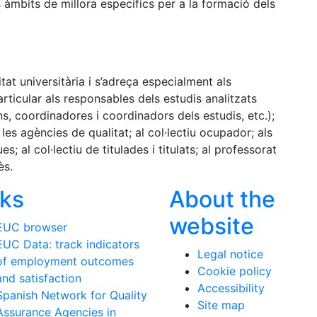
 àmbits de millora específics per a la formació dels
at universitària i s’adreça especialment als
articular als responsables dels estudis analitzats
, coordinadores i coordinadors dels estudis, etc.);
 les agències de qualitat; al col·lectiu ocupador; als
; al col·lectiu de titulades i titulats; al professorat
rès.
nks
About the
website
EUC browser
EUC Data: track indicators
Legal notice
of employment outcomes
Cookie policy
and satisfaction
Accessibility
Spanish Network for Quality
Site map
Assurance Agencies in