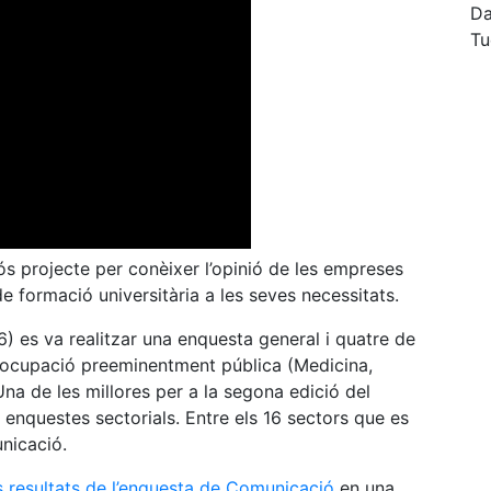
Da
Tu
s projecte per conèixer l’opinió de les empreses
e formació universitària a les seves necessitats.
6) es va realitzar una enquesta general i quatre de
 ocupació preeminentment pública (Medicina,
na de les millores per a la segona edició del
 enquestes sectorials. Entre els 16 sectors que es
unicació.
s resultats de l’enquesta de Comunicació
en una