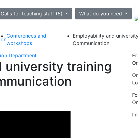
ted
Calls for teaching staff (5)
What do you need
Conferences and
Employability and university 
ion
workshops
Communication
tion Department
Fo
 university training
On
Or
ommunication
Lo
Fo
On
In