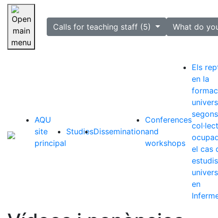
selected
Calls for teaching staff (5)
What do yo
Skip navigation
Els rep
en la
formac
univers
segons
AQU
Conferences
col·lec
site
Studies
Dissemination
and
ocupad
principal
workshops
el cas 
estudis
univers
en
Inferme