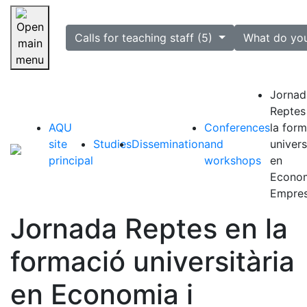
selected
Calls for teaching staff (5)
What do yo
Skip navigation
Jornad
Reptes
AQU
Conferences
la for
site
Studies
Dissemination
and
univers
principal
workshops
en
Econom
Empre
Jornada Reptes en la
formació universitària
en Economia i