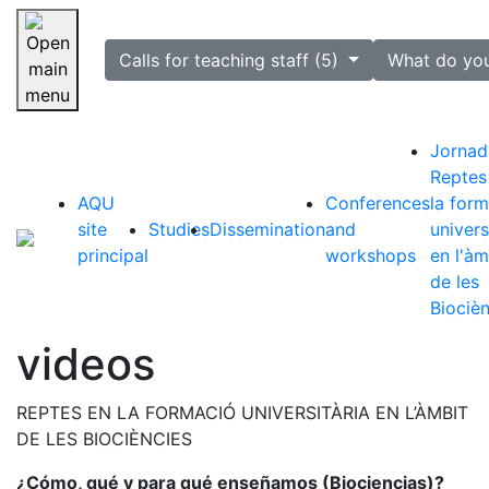
selected
Calls for teaching staff (5)
What do yo
Skip navigation
Jornad
Reptes
AQU
Conferences
la for
site
Studies
Dissemination
and
univers
principal
workshops
en l'àm
de les
Biociè
videos
REPTES EN LA FORMACIÓ UNIVERSITÀRIA EN L’ÀMBIT
DE LES BIOCIÈNCIES
¿Cómo, qué y para qué enseñamos (Biociencias)?