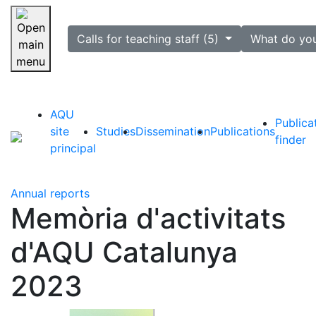
selected
Calls for teaching staff (5)
What do yo
Skip navigation
AQU
Publica
site
Studies
Dissemination
Publications
finder
principal
Annual reports
Memòria d'activitats
d'AQU Catalunya
2023