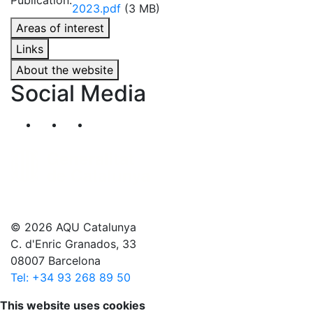
Publication:
2023.pdf
(3 MB)
Areas of interest
Links
About the website
Social Media
Segueix-nos al nostre canal de Twitter
Segueix-nos al nostre canal de Linkedin
Segueix-nos al nostre canal de YouT
© 2026 AQU Catalunya
C. d'Enric Granados, 33
08007 Barcelona
Tel: +34 93 268 89 50
Scroll to top
This website uses cookies