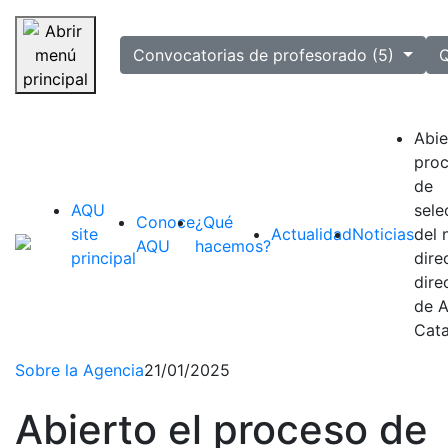
selected
Convocatorias de profesorado (5)
Q
Saltar navegación
Abie
pro
de
AQU
sele
Conoce
¿Qué
site
Actualidad
Noticias
del 
AQU
hacemos?
principal
dire
dire
de 
Cata
Sobre la Agencia
21/01/2025
Abierto el proceso de