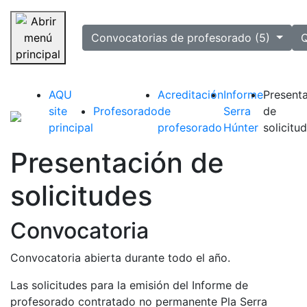
selected
Convocatorias de profesorado (5)
Q
Saltar navegación
AQU
Acreditación
Informe
Present
site
Profesorado
de
Serra
de
principal
profesorado
Húnter
solicitu
Presentación de
solicitudes
Convocatoria
Convocatoria abierta durante todo el año.
Las solicitudes para la emisión del Informe de
profesorado contratado no permanente Pla Serra