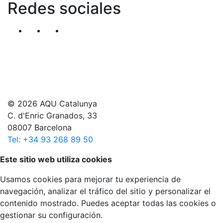
Redes sociales
Segueix-nos al nostre canal de Twitter
Segueix-nos al nostre canal de Linkedin
Segueix-nos al nostre canal de YouT
© 2026 AQU Catalunya
C. d'Enric Granados, 33
08007 Barcelona
Tel: +34 93 268 89 50
Volver arriba
Este sitio web utiliza cookies
Usamos cookies para mejorar tu experiencia de
navegación, analizar el tráfico del sitio y personalizar el
contenido mostrado. Puedes aceptar todas las cookies o
gestionar su configuración.