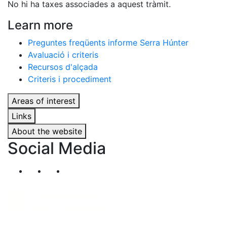
No hi ha taxes associades a aquest tràmit.
Learn more
Preguntes freqüents informe Serra Húnter
Avaluació i criteris
Recursos d'alçada
Criteris i procediment
Areas of interest
Links
About the website
Social Media
Segueix-nos al nostre canal de Twitter
Segueix-nos al nostre canal de Linkedin
Segueix-nos al nostre canal de YouT