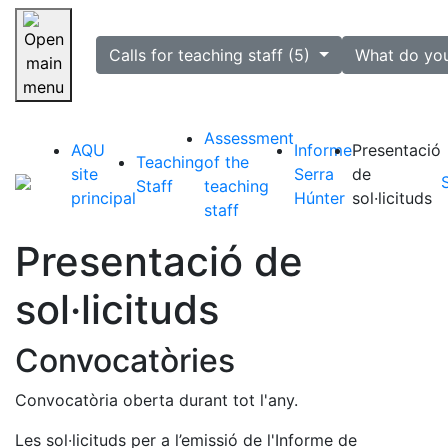
selected
Calls for teaching staff (5)
What do yo
Skip navigation
Assessment
AQU
Informe
Presentació
Teaching
of the
site
Serra
de
Staff
teaching
principal
Húnter
sol·licituds
staff
Presentació de
sol·licituds
Convocatòries
Convocatòria oberta durant tot l'any.
Les sol·licituds per a l’emissió de l'Informe de