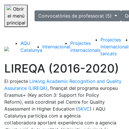
selected
Convocatòries de professorat (5)
Q
Saltar la navegació
Projectes
AQU
Projectes
Internacional
internacional
Catalunya
internacionals
tancats
LIREQA (2016-2020)
El projecte
Linking Academic Recognition and Quality
Assurance (LIREQA)
, finançat del programa europeu
Erasmus+ (Key action 3: Support for Policy
Reform), està coordinat pel Centre for Quality
Assessment in Higher Education (
SKVC
) i AQU
Catalunya participa com a agència
col.laboradora aportant experiència com a agencia