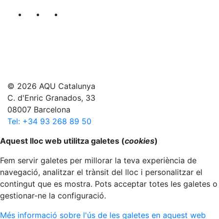
Segueix-nos al nostre canal de Twitter
Segueix-nos al nostre canal de Linkedin
Segueix-nos al nostre canal de YouT
© 2026 AQU Catalunya
C. d'Enric Granados, 33
08007 Barcelona
Tel: +34 93 268 89 50
Anar al principi
Aquest lloc web utilitza galetes (
cookies
)
Fem servir galetes per millorar la teva experiència de
navegació, analitzar el trànsit del lloc i personalitzar el
contingut que es mostra. Pots acceptar totes les galetes o
gestionar-ne la configuració.
Més informació sobre l'ús de les galetes en aquest web