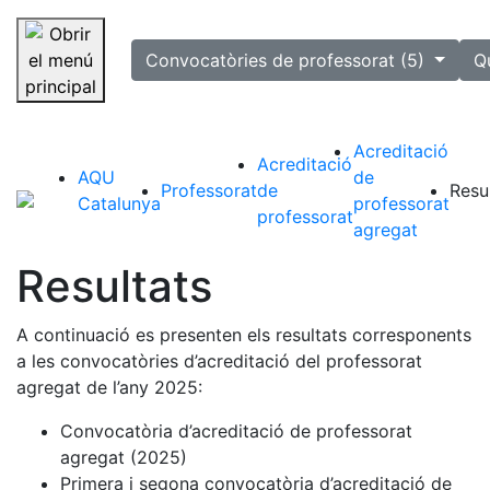
selected
Convocatòries de professorat (5)
Q
Saltar la navegació
Acreditació
Acreditació
AQU
de
Professorat
de
Resu
Catalunya
professorat
professorat
agregat
Resultats
A continuació es presenten els resultats corresponents
a les convocatòries d’acreditació del professorat
agregat de l’any 2025:
Convocatòria d’acreditació de professorat
agregat (2025)
Primera i segona convocatòria d’acreditació de